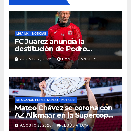
LIGA MX
NOTICIAS
FC Juárez anuncia la
destitución de Pedro
Caixinha
AGOSTO 2, 2026
DANIEL CANALES
MEXICANOS POR EL MUNDO
NOTICIAS
Mateo Chávez se corona con
AZ Alkmaar en la Supercopa
de Países Bajos
AGOSTO 2, 2026
JESÚS ANAYA