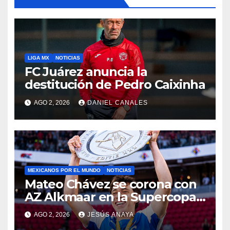
LIGA MX
NOTICIAS
FC Juárez anuncia la
destitución de Pedro Caixinha
AGO 2, 2026
DANIEL CANALES
MEXICANOS POR EL MUNDO
NOTICIAS
Mateo Chávez se corona con
AZ Alkmaar en la Supercopa
de Países Bajos
AGO 2, 2026
JESÚS ANAYA