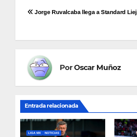
Navegación
Jorge Ruvalcaba llega a Standard Lie
de
entradas
Por
Oscar Muñoz
Entrada relacionada
LIGA MX
NOTICIAS