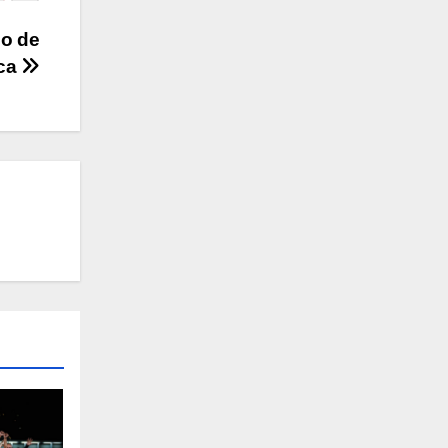
po de
ca