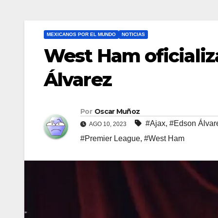
MEXICANOS POR EL MUNDO
NOTICIAS
West Ham oficializa
Álvarez
Por
Oscar Muñoz
#Ajax
,
#Edson Álvar
AGO 10, 2023
#Premier League
,
#West Ham