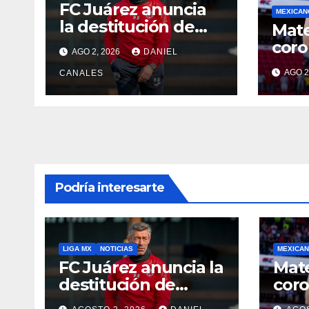
FC Juárez anuncia
MEXICAN
la destitución de
Mate
Pedro Caixinha
coro
AGO 2, 2026
DANIEL
Alkm
AGO 2
CANALES
Sup
País
Podría interesarte
LIGA MX
NOTICIAS
MEXICAN
FC Juárez anuncia la
Mat
destitución de
cor
Pedro Caixinha
Alkm