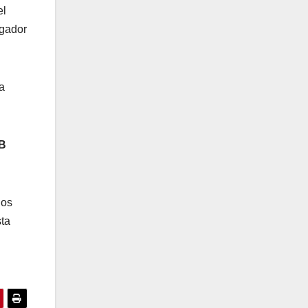
el
ugador
a
B
los
ta