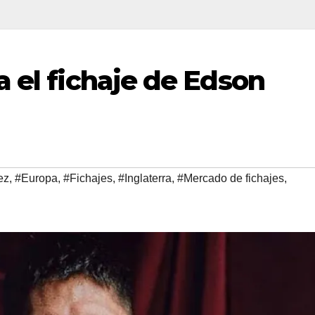
 el fichaje de Edson
ez
,
#Europa
,
#Fichajes
,
#Inglaterra
,
#Mercado de fichajes
,