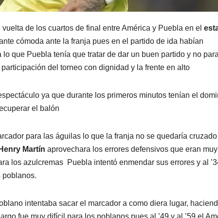
e vuelta de los cuartos de final entre América y Puebla en el
est
ante cómoda ante la franja pues en el partido de ida habían
lo que Puebla tenía que tratar de dar un buen partido y no par
articipación del torneo con dignidad y la frente en alto
spectáculo ya que durante los primeros minutos tenían el domi
recuperar el balón
arcador para las águilas lo que la franja no se quedaría cruzado
Henry Martín
aprovechara los errores defensivos que eran muy
para los azulcremas Puebla intentó enmendar sus errores y al ’3
s poblanos.
oblano intentaba sacar el marcador a como diera lugar, hacien
argo fue muy difícil para los poblanos pues al ’49 y al ’59 el Am