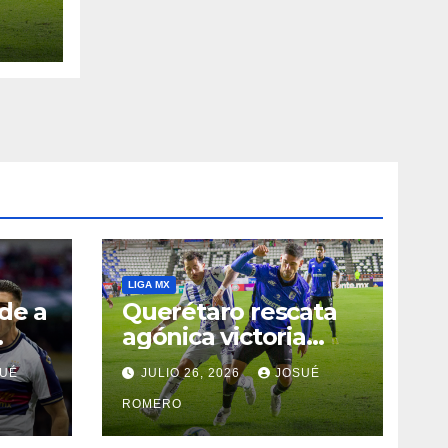
LIGA MX
de a
Querétaro rescata
agónica victoria
ante Pachuca
UÉ
JULIO 26, 2026
JOSUÉ
ROMERO