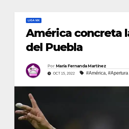
LIGA MX
América concreta l
del Puebla
Por
María Fernanda Martínez
#América
,
#Apertura
OCT 15, 2022