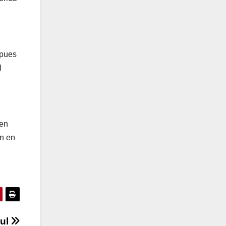
 pues
l
 en
en en
zul