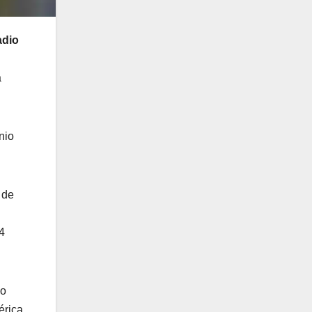
adio
a
nio
 de
4
do
érica