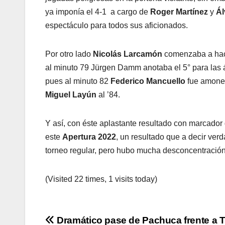
ya imponía el 4-1 a cargo de
Roger Martínez
y
Ál
espectáculo para todos sus aficionados.
Por otro lado
Nicolás Larcamón
comenzaba a hace
al minuto 79 Jürgen Damm anotaba el 5° para las á
pues al minuto 82
Federico Mancuello
fue amones
Miguel Layún
al ’84.
Y así, con éste aplastante resultado con marcador 
este
Apertura 2022
, un resultado que a decir ver
torneo regular, pero hubo mucha desconcentración 
(Visited 22 times, 1 visits today)
Navegación
Dramático pase de Pachuca frente a T