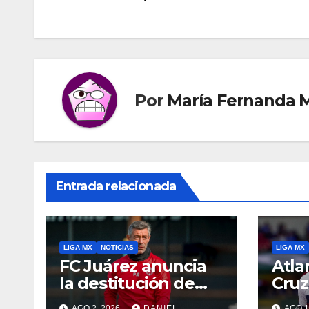
de
entradas
Por
María Fernanda M
Entrada relacionada
LIGA MX
NOTICIAS
LIGA MX
FC Juárez anuncia
Atla
la destitución de
Cruz
Pedro Caixinha
Ban
AGO 2, 2026
DANIEL
AGO 1