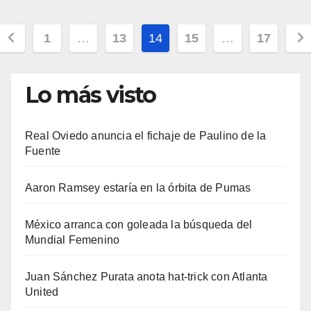
Paginación
1
…
13
14
15
…
17
de
entradas
Lo más visto
Real Oviedo anuncia el fichaje de Paulino de la
Fuente
Aaron Ramsey estaría en la órbita de Pumas
México arranca con goleada la búsqueda del
Mundial Femenino
Juan Sánchez Purata anota hat-trick con Atlanta
United