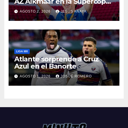
AZ Alkmaar en la Supercopa
de Países Bajos
AGOSTO 2, 2026
JESÚS ANAYA
LIGA MX
Atlante sorprende a Cruz
Azul en el Banorte
AGOSTO 1, 2026
JOSUÉ ROMERO