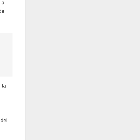
s
al
de
 la
 del