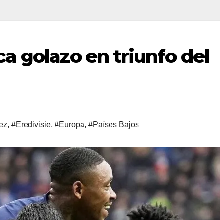
a golazo en triunfo del
ez
,
#Eredivisie
,
#Europa
,
#Países Bajos