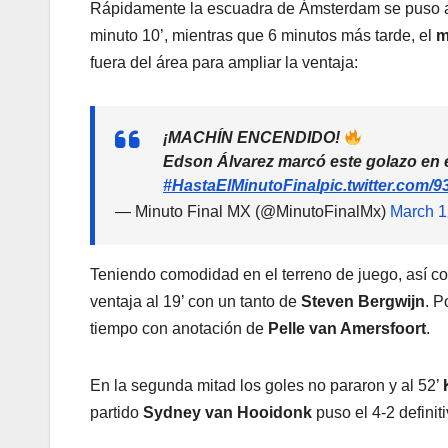
Rápidamente la escuadra de Ámsterdam se puso al 
minuto 10’, mientras que 6 minutos más tarde, el
m
fuera del área para ampliar la ventaja:
¡MACHÍN ENCENDIDO!
Edson Álvarez marcó este golazo en e
#HastaElMinutoFinal
pic.twitter.com/
— Minuto Final MX (@MinutoFinalMx)
March 1
Teniendo comodidad en el terreno de juego, así com
ventaja al 19’ con un tanto de
Steven Bergwijn
. P
tiempo con anotación de
Pelle van Amersfoort
.
En la segunda mitad los goles no pararon y al 52’
partido
Sydney van Hooidonk
puso el 4-2 definit