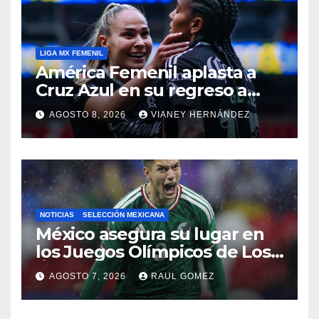
LIGA MX FEMENIL
América Femenil aplasta a
Cruz Azul en su regreso a
casa
AGOSTO 8, 2026
VIANEY HERNÁNDEZ
NOTICIAS
SELECCIÓN MEXICANA
México asegura su lugar en
los Juegos Olímpicos de Los
Ángeles 2028
AGOSTO 7, 2026
RAUL GOMEZ