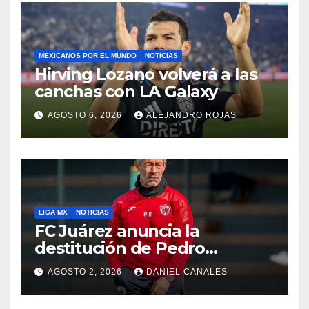
MEXICANOS POR EL MUNDO
NOTICIAS
Hirving Lozano volverá a las
canchas con LA Galaxy
AGOSTO 6, 2026
ALEJANDRO ROJAS
LIGA MX
NOTICIAS
FC Juárez anuncia la
destitución de Pedro
Caixinha
AGOSTO 2, 2026
DANIEL CANALES