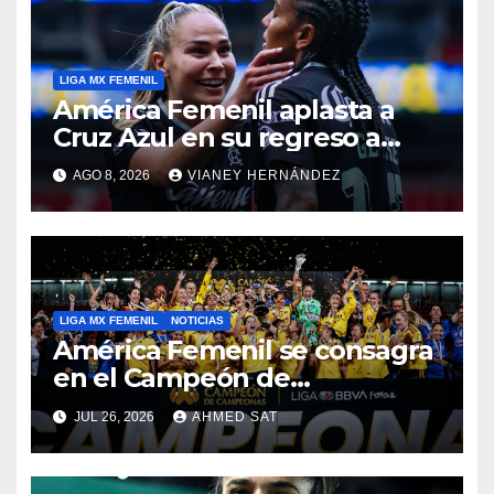
LIGA MX FEMENIL
América Femenil aplasta a
Cruz Azul en su regreso a
casa
AGO 8, 2026
VIANEY HERNÁNDEZ
LIGA MX FEMENIL
NOTICIAS
América Femenil se consagra
en el Campeón de
Campeonas
JUL 26, 2026
AHMED SAT