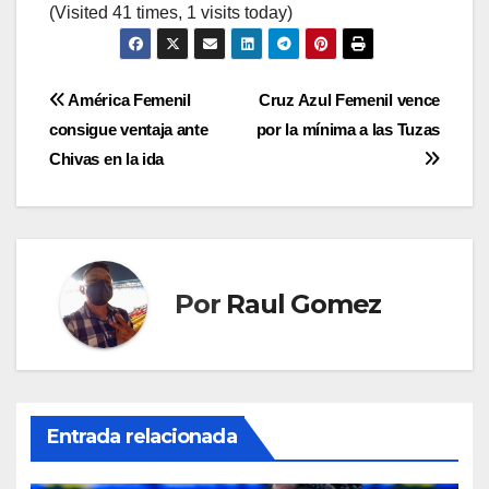
(Visited 41 times, 1 visits today)
Navegación
América Femenil
Cruz Azul Femenil vence
consigue ventaja ante
por la mínima a las Tuzas
de
Chivas en la ida
entradas
Por
Raul Gomez
Entrada relacionada