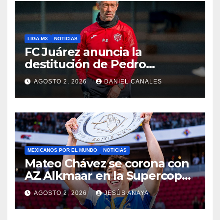
LIGA MX
NOTICIAS
FC Juárez anuncia la
destitución de Pedro
Caixinha
AGOSTO 2, 2026
DANIEL CANALES
MEXICANOS POR EL MUNDO
NOTICIAS
Mateo Chávez se corona con
AZ Alkmaar en la Supercopa
de Países Bajos
AGOSTO 2, 2026
JESÚS ANAYA