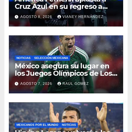
Cruz Azul en su regreso a
casa
AGOSTO 8, 2026
VIANEY HERNÁNDEZ
NOTICIAS
SELECCIÓN MEXICANA
México asegura su lugar en
los Juegos Olímpicos de Los
Ángeles 2028
AGOSTO 7, 2026
RAUL GOMEZ
MEXICANOS POR EL MUNDO
NOTICIAS