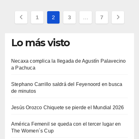
Paginación
1
2
3
…
7
de
Lo más visto
entradas
Necaxa complica la llegada de Agustín Palavecino
a Pachuca
Stephano Carrillo saldrá del Feyenoord en busca
de minutos
Jesús Orozco Chiquete se pierde el Mundial 2026
América Femenil se queda con el tercer lugar en
The Women´s Cup