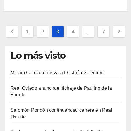
Paginación
1
2
3
4
…
7
de
entradas
Lo más visto
Miriam García refuerza a FC Juárez Femenil
Real Oviedo anuncia el fichaje de Paulino de la
Fuente
Salomón Rondón continuará su carrera en Real
Oviedo