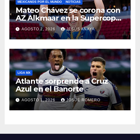
MEXICANOS POR EL MUNDO
NOTICIAS
Mateo Chávez se corona con
AZ Alkmaar en la Supercopa
de Países Bajos
AGOSTO 2, 2026
JESÚS ANAYA
LIGA MX
Atlante sorprende a Cruz
Azul en el Banorte
AGOSTO 1, 2026
JOSUÉ ROMERO