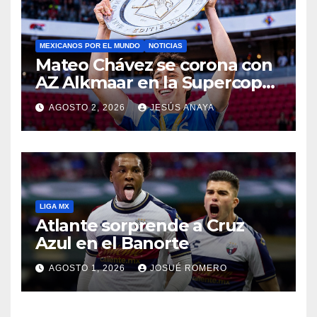
MEXICANOS POR EL MUNDO
NOTICIAS
Mateo Chávez se corona con
AZ Alkmaar en la Supercopa
de Países Bajos
AGOSTO 2, 2026
JESÚS ANAYA
LIGA MX
Atlante sorprende a Cruz
Azul en el Banorte
AGOSTO 1, 2026
JOSUÉ ROMERO