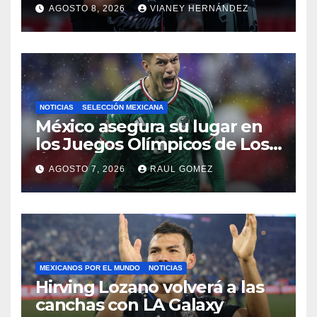
casa
AGOSTO 8, 2026
VIANEY HERNÁNDEZ
NOTICIAS
SELECCIÓN MEXICANA
México asegura su lugar en
los Juegos Olímpicos de Los
Ángeles 2028
AGOSTO 7, 2026
RAUL GOMEZ
MEXICANOS POR EL MUNDO
NOTICIAS
Hirving Lozano volverá a las
canchas con LA Galaxy