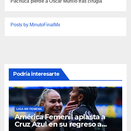
Pachuca pierde a Oscar Murillo tras cirugía
Posts by MinutoFinalMx
Podría interesarte
LIGA MX FEMENIL
América Femenil aplasta a
Cruz Azul en su regreso a