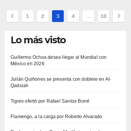
Paginación
1
2
3
4
…
10
de
entradas
Lo más visto
Guillermo Ochoa desea llegar al Mundial con
México en 2026
Julián Quiñones se presenta con doblete en Al-
Qadsiah
Tigres ofertó por Rafael Santos Borré
Flamengo, a la carga por Roberto Alvarado