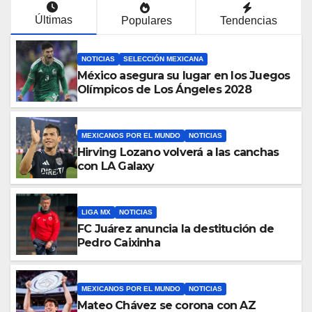
Últimas
Populares
Tendencias
NOTICIAS
SELECCIÓN MEXICANA
México asegura su lugar en los Juegos
Olímpicos de Los Ángeles 2028
MEXICANOS POR EL MUNDO
NOTICIAS
Hirving Lozano volverá a las canchas
con LA Galaxy
LIGA MX
NOTICIAS
FC Juárez anuncia la destitución de
Pedro Caixinha
MEXICANOS POR EL MUNDO
NOTICIAS
Mateo Chávez se corona con AZ