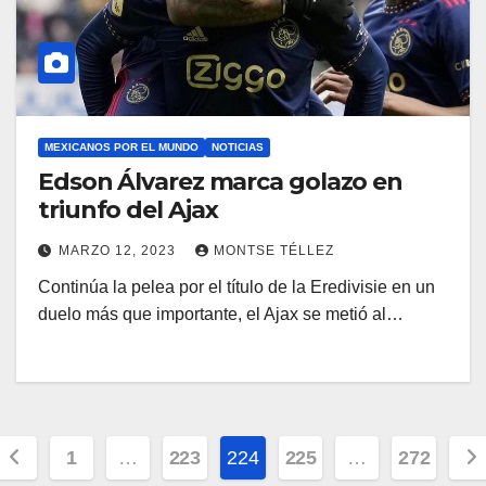
MEXICANOS POR EL MUNDO
NOTICIAS
Edson Álvarez marca golazo en
triunfo del Ajax
MARZO 12, 2023
MONTSE TÉLLEZ
Continúa la pelea por el título de la Eredivisie en un
duelo más que importante, el Ajax se metió al…
Paginación
1
…
223
224
225
…
272