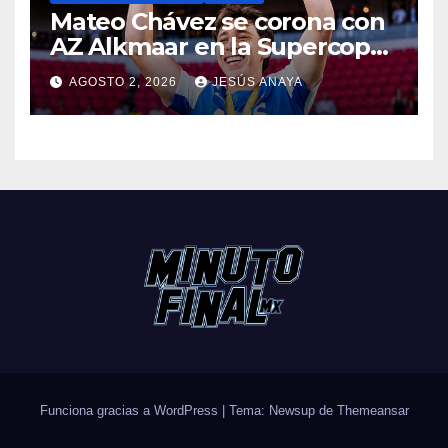
Mateo Chávez se corona con
AZ Alkmaar en la Supercopa
de Países Bajos
AGOSTO 2, 2026
JESÚS ANAYA
Funciona gracias a WordPress
|
Tema: Newsup de
Themeansar