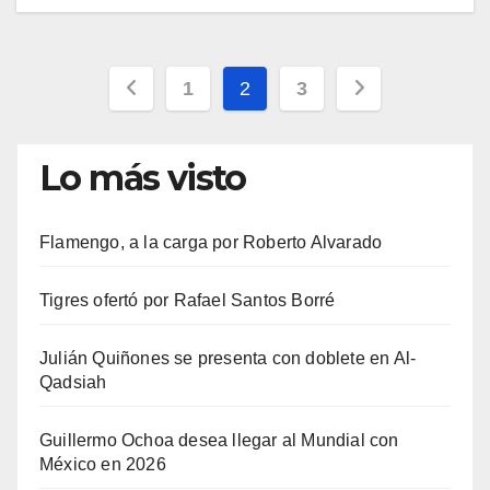
Paginación
1
2
3
de
Lo más visto
entradas
Flamengo, a la carga por Roberto Alvarado
Tigres ofertó por Rafael Santos Borré
Julián Quiñones se presenta con doblete en Al-
Qadsiah
Guillermo Ochoa desea llegar al Mundial con
México en 2026