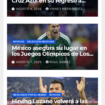
Cruz Azul en su regreso a
casa
AGOSTO 8, 2026
VIANEY HERNÁNDEZ
NOTICIAS
SELECCIÓN MEXICANA
México asegura su lugar en
los Juegos Olímpicos de Los
Ángeles 2028
AGOSTO 7, 2026
RAUL GOMEZ
MEXICANOS POR EL MUNDO
NOTICIAS
Hirving Lozano volverá a las