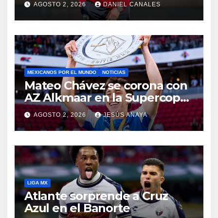
AGOSTO 2, 2026
DANIEL CANALES
MEXICANOS POR EL MUNDO
NOTICIAS
Mateo Chávez se corona con
AZ Alkmaar en la Supercopa
de Países Bajos
AGOSTO 2, 2026
JESÚS ANAYA
LIGA MX
Atlante sorprende a Cruz
Azul en el Banorte