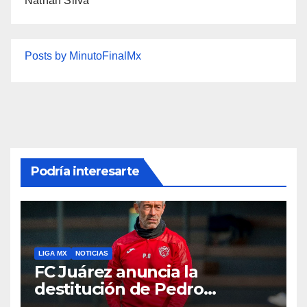
Nathan Silva
Posts by MinutoFinalMx
Podría interesarte
LIGA MX
NOTICIAS
FC Juárez anuncia la
destitución de Pedro
Caixinha