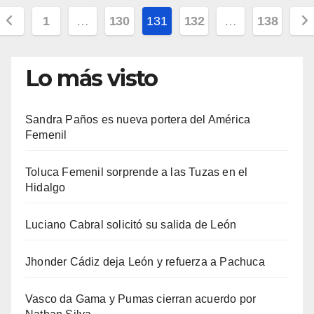
Paginación
1
…
130
131
132
…
138
de
entradas
Lo más visto
Sandra Paños es nueva portera del América
Femenil
Toluca Femenil sorprende a las Tuzas en el
Hidalgo
Luciano Cabral solicitó su salida de León
Jhonder Cádiz deja León y refuerza a Pachuca
Vasco da Gama y Pumas cierran acuerdo por