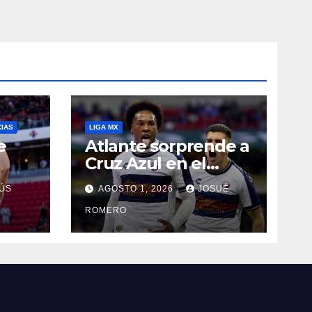
CIAS
LIGA MX
e
Atlante sorprende a
Cruz Azul en el
Banorte
ÚS
AGOSTO 1, 2026
JOSUÉ
ROMERO