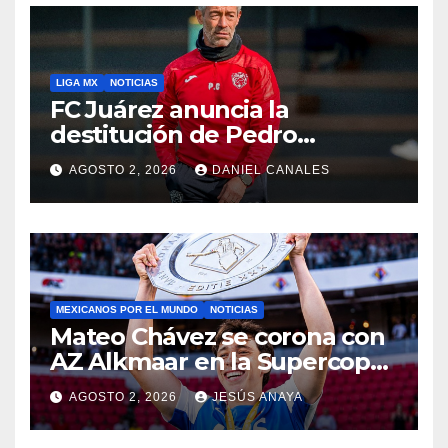
LIGA MX
NOTICIAS
FC Juárez anuncia la
destitución de Pedro
Caixinha
AGOSTO 2, 2026
DANIEL CANALES
MEXICANOS POR EL MUNDO
NOTICIAS
Mateo Chávez se corona con
AZ Alkmaar en la Supercopa
de Países Bajos
AGOSTO 2, 2026
JESÚS ANAYA