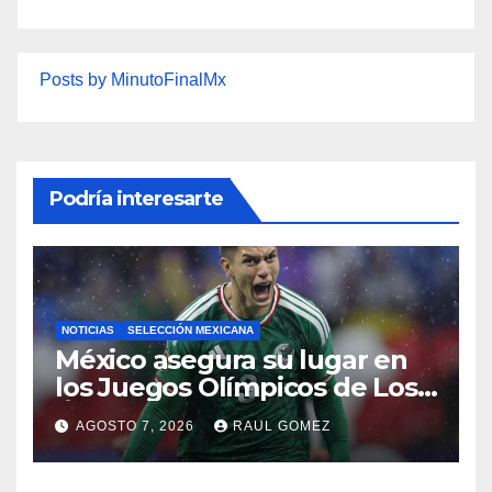
Posts by MinutoFinalMx
Podría interesarte
NOTICIAS
SELECCIÓN MEXICANA
México asegura su lugar en
los Juegos Olímpicos de Los
Ángeles 2028
AGOSTO 7, 2026
RAUL GOMEZ