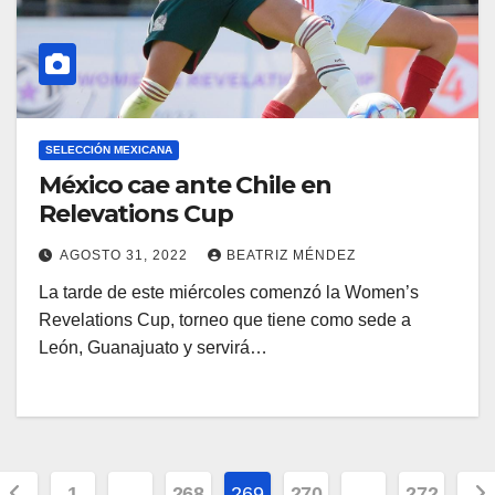
SELECCIÓN MEXICANA
México cae ante Chile en
Relevations Cup
AGOSTO 31, 2022
BEATRIZ MÉNDEZ
La tarde de este miércoles comenzó la Women’s
Revelations Cup, torneo que tiene como sede a
León, Guanajuato y servirá…
Paginación
1
…
268
269
270
…
272