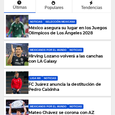
Últimas
Populares
Tendencias
NOTICIAS
SELECCIÓN MEXICANA
México asegura su lugar en los Juegos
Olímpicos de Los Ángeles 2028
MEXICANOS POR EL MUNDO
NOTICIAS
Hirving Lozano volverá a las canchas
con LA Galaxy
LIGA MX
NOTICIAS
FC Juárez anuncia la destitución de
Pedro Caixinha
MEXICANOS POR EL MUNDO
NOTICIAS
Mateo Chávez se corona con AZ